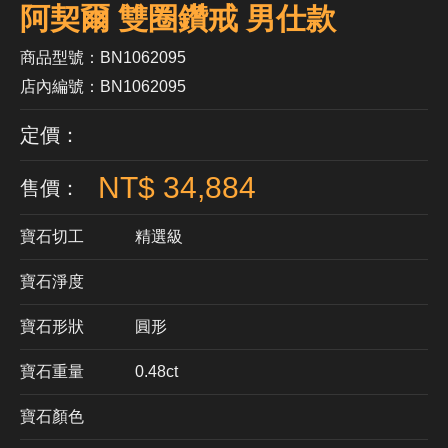
阿契爾 雙圈鑽戒 男仕款
商品型號：BN1062095
店內編號：BN1062095
定價：
NT$ 34,884
售價：
寶石切工
精選級
寶石淨度
寶石形狀
​圓形
寶石重量
0.48ct
寶石顏色