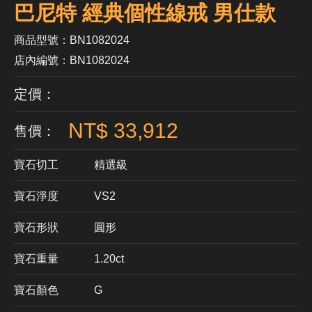
巴尼特 經典個性線戒 男仕款
商品型號：BN1082024
店內編號：BN1082024
定價：
NT$ 33,912
售價：
寶石切工
精選級
寶石淨度
VS2
寶石形狀
​圓形
寶石重量
1.20ct
寶石顏色
G