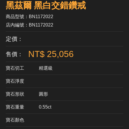
黑茲爾 黑白交錯鑽戒
商品型號：BN1172022
店內編號：BN1172022
定價：
NT$ 25,056
售價：
寶石切工
精選級
寶石淨度
寶石形狀
​圓形
寶石重量
0.55ct
寶石顏色