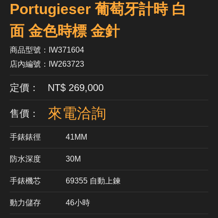
Portugieser 葡萄牙計時 白
面 金色時標 金針
商品型號：IW371604
店內編號：IW263723
定價： NT$ 269,000
來電洽詢
售價：
手錶錶徑
41MM
防水深度
30M
手錶機芯
​69355 自動上鍊
動力儲存
46小時