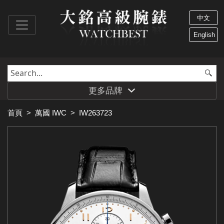
中文
English
更多品牌
首頁
>
萬國 IWC
>
IW263723