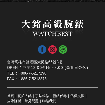
台灣高雄市鹽埕區大勇路65號2樓
OPEN /
​中午12:00至晚上8:00 (每週日公休)
TEL : +886-7-5217298
FAX : +886-7-5213878
首頁
｜
關於大銘
｜
手錶維修
｜
新錶代尋
｜
估價交換
｜
皮帶訂製
｜
常見問題
｜
聯絡我們