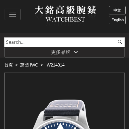
中文
English
更多品牌
首頁
>
萬國 IWC
>
IW214314