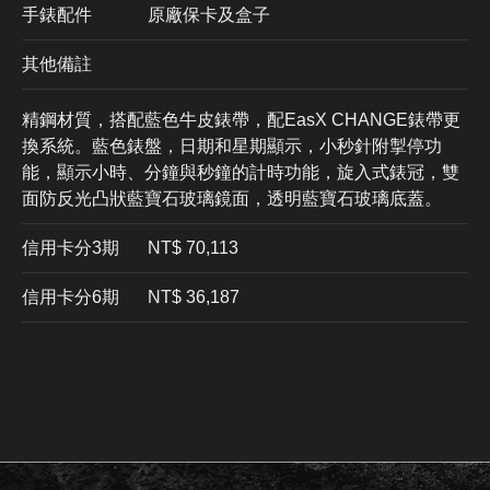
手錶配件
原廠保卡及盒子
其他備註
精鋼材質，搭配藍色牛皮錶帶，配EasX CHANGE錶帶更
換系統。藍色錶盤，日期和星期顯示，小秒針附掣停功
能，顯示小時、分鐘與秒鐘的計時功能，旋入式錶冠，雙
面防反光凸狀藍寶石玻璃鏡面，透明藍寶石玻璃底蓋。
信用卡分3期
​NT$ 70,113
信用卡分6期
NT$ 36,187