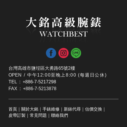
台灣高雄市鹽埕區大勇路65號2樓
OPEN /
​中午12:00至晚上8:00 (每週日公休)
TEL : +886-7-5217298
FAX : +886-7-5213878
首頁
｜
關於大銘
｜
手錶維修
｜
新錶代尋
｜
估價交換
｜
皮帶訂製
｜
常見問題
｜
聯絡我們