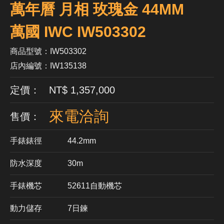
萬年曆 月相 玫瑰金 44MM
萬國 IWC IW503302
商品型號：IW503302
店內編號：IW135138
定價： NT$ 1,357,000
來電洽詢
售價：
手錶錶徑
44.2mm
防水深度
30m
手錶機芯
​52611自動機芯
動力儲存
7日鍊