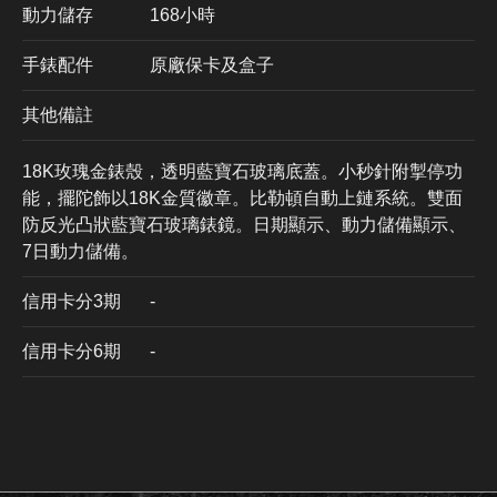
動力儲存
168小時
手錶配件
原廠保卡及盒子
其他備註
18K玫瑰金錶殼，透明藍寶石玻璃底蓋。小秒針附掣停功
能，擺陀飾以18K金質徽章。比勒頓自動上鏈系統。雙面
防反光凸狀藍寶石玻璃錶鏡。日期顯示、動力儲備顯示、
7日動力儲備。
信用卡分3期
​-
信用卡分6期
-