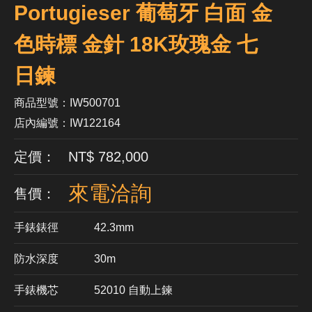
Portugieser 葡萄牙 白面 金
色時標 金針 18K玫瑰金 七
日鍊
商品型號：IW500701
店內編號：IW122164
定價： NT$ 782,000
來電洽詢
售價：
手錶錶徑
42.3mm
防水深度
30m
手錶機芯
​52010 自動上鍊