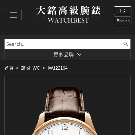
中文
English
更多品牌
首頁
>
萬國 IWC
>
IW122164