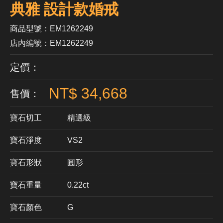
典雅 設計款婚戒
商品型號：EM1262249
店內編號：EM1262249
定價：
NT$ 34,668
售價：
寶石切工
精選級
寶石淨度
VS2
寶石形狀
​圓形
寶石重量
0.22ct
寶石顏色
G