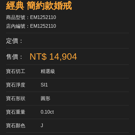
經典 簡約款婚戒
商品型號：EM1252110
店內編號：EM1252110
定價：
NT$ 14,904
售價：
寶石切工
精選級
寶石淨度
SI1
寶石形狀
​圓形
寶石重量
0.10ct
寶石顏色
J