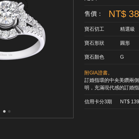
NT$ 38
售價：
寶石切工
精選級
寶石形狀
​圓形
寶石顏色
G
附GIA證書。
訂婚指環的中央美鑽兩側
明，充滿現代感的訂婚指
信用卡分3期
​NT$ 13