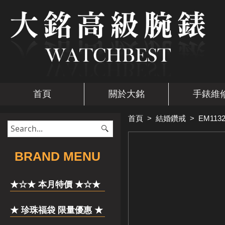
首頁
關於大銘
手錶維
首頁
>
結婚鑽戒
>
EM1132
​BRAND MENU
★☆★ 本月特價 ★☆★
★ 珍珠福袋 限量優惠 ★