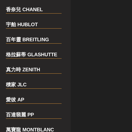
香奈兒 CHANEL
宇舶 HUBLOT
百年靈 BREITLING
格拉蘇蒂 GLASHUTTE
真力時 ZENITH
積家 JLC
愛彼 AP
百達翡麗 PP
萬寶龍 MONTBLANC