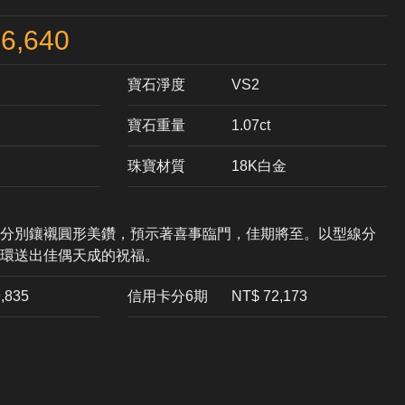
6,640
寶石淨度
VS2
寶石重量
1.07ct
珠寶材質
18K白金
分別鑲襯圓形美鑽，預示著喜事臨門，佳期將至。以型線分
環送出佳偶天成的祝福。
9,835
信用卡分6期
NT$ 72,173