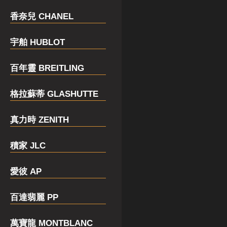
香奈兒 CHANEL
宇舶 HUBLOT
百年靈 BREITLING
格拉蘇蒂 GLASHUTTE
真力時 ZENITH
積家 JLC
愛彼 AP
百達翡麗 PP
萬寶龍 MONTBLANC