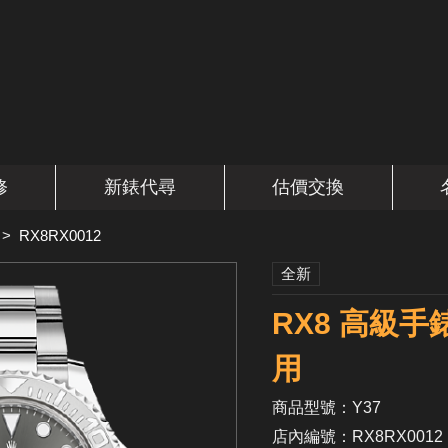
修
新錶代尋
估價交換
>
RX8RX0012
全新
RX8 高級手
用
商品型號：Y37
店內編號：RX8RX0012