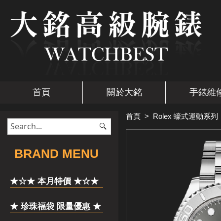
首頁
關於大銘
手錶維
首頁
>
Rolex 蠔式運動系列
​BRAND MENU
★☆★ 本月特價 ★☆★
★ 珍珠福袋 限量優惠 ★