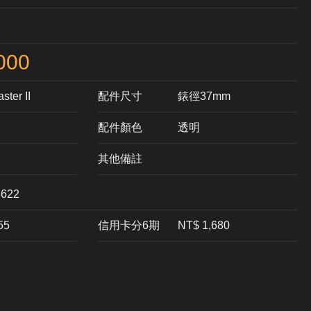
000
ster II
配件尺寸
錶徑37mm
配件顏色
透明
其他備註
622
55
信用卡分6期
NT$ 1,680