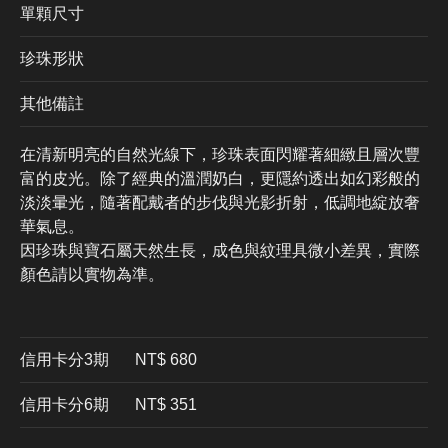
單顆尺寸
珍珠形狀
其他備註
在清新明亮的自然光線下，珍珠表面閃耀著細緻且層次豐
富的皮光。除了經典的溫潤奶白，更隱約透出如幻彩般的
淡淡暈光，隨著配戴者的步伐與光影折射，低調地綻放奢
華氣息。
因珍珠與寶石屬天然生長，成色與紋理具微小差異，實際
顏色請以實物為準。
信用卡分3期
​NT$ 680
信用卡分6期
NT$ 351