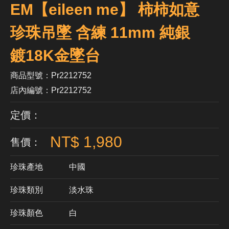
EM【eileen me】 柿柿如意
珍珠吊墜 含練 11mm 純銀
鍍18K金墜台
商品型號：Pr2212752
店內編號：Pr2212752
定價：
NT$ 1,980
售價：
珍珠產地
中國
珍珠類別
淡水珠
珍珠顏色
​白