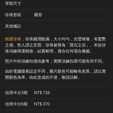
單顆尺寸
珍珠形狀
圓形
其他備註
精選珍珠，
珍珠圓潤飽滿，大小均勻，光瑩璀璨，有驚艷
之感。世人謂之至寶，珍珠被譽為「寶石之后」。本款珍
珠項鍊簡潔精致，結實耐用，適合任何場合佩戴。
照片中的項鍊扣僅供參考；實際項鍊扣環可能有所不同。
由於電腦螢幕設定不同，圖片顏色可能略有差異，請以實
體顏色為準。由此造成的不便，敬請諒解。
信用卡分3期
​NT$ 716
信用卡分6期
NT$ 370