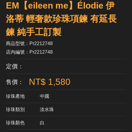
EM【eileen me】Élodie 伊
洛蒂 輕奢款珍珠項鍊 有延長
鍊 純手工訂製
商品型號：Pr2212748
店內編號：Pr2212748
定價：
NT$ 1,580
售價：
珍珠產地
中國
珍珠類別
淡水珠
珍珠顏色
​白