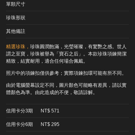
單顆尺寸
珍珠形狀
其他備註
精選珍珠，
珍珠圓潤飽滿，光瑩璀璨，有驚艷之感。世人
謂之至寶，珍珠被譽為「寶石之后」。本款珍珠項鍊簡潔
精致，結實耐用，適合任何場合佩戴。
照片中的項鍊扣僅供參考；實際項鍊扣環可能有所不同。
由於電腦螢幕設定不同，圖片顏色可能略有差異，請以實
體顏色為準。由此造成的不便，敬請諒解。
信用卡分3期
​NT$ 571
信用卡分6期
NT$ 295