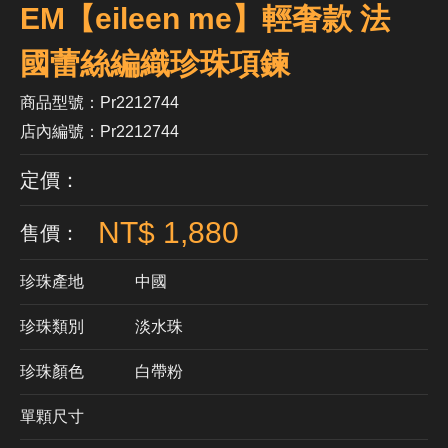
EM【eileen me】輕奢款 法
國蕾絲編織珍珠項鍊
商品型號：Pr2212744
店內編號：Pr2212744
定價：
NT$ 1,880
售價：
珍珠產地
中國
珍珠類別
淡水珠
珍珠顏色
​白帶粉
單顆尺寸