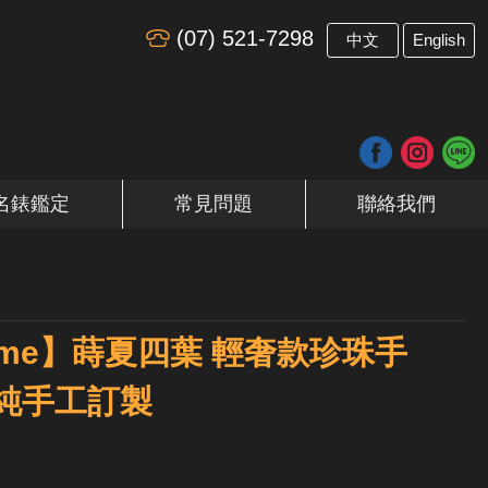
(07) 521-7298
​
中文
English
名錶鑑定
常見問題
聯絡我們
en me】蒔夏四葉 輕奢款珍珠手
 純手工訂製