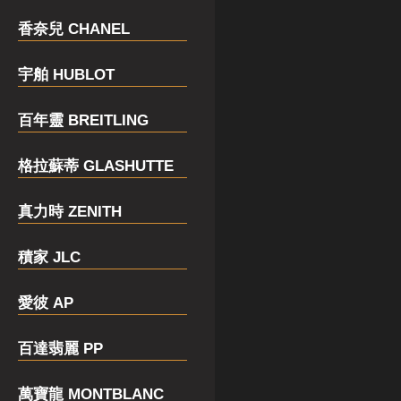
香奈兒 CHANEL
宇舶 HUBLOT
百年靈 BREITLING
格拉蘇蒂 GLASHUTTE
真力時 ZENITH
積家 JLC
愛彼 AP
百達翡麗 PP
萬寶龍 MONTBLANC