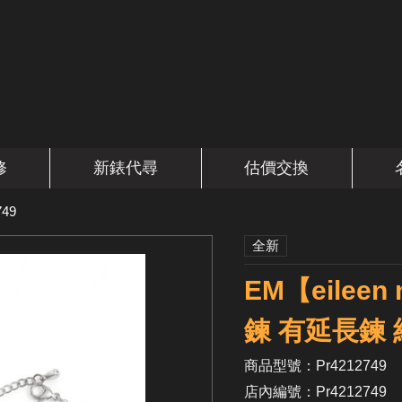
修
新錶代尋
估價交換
749
全新
EM【eile
鍊 有延長鍊
商品型號：Pr4212749
店內編號：Pr4212749