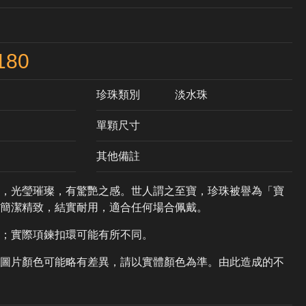
180
珍珠類別
淡水珠
單顆尺寸
其他備註
，光瑩璀璨，有驚艷之感。世人謂之至寶，珍珠被譽為「寶
鍊簡潔精致，結實耐用，適合任何場合佩戴。
；實際項鍊扣環可能有所不同。
圖片顏色可能略有差異，請以實體顏色為準。由此造成的不