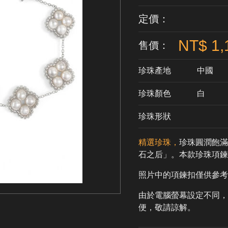
定價：
NT$ 1,
售價：
珍珠產地
中國
珍珠顏色
​白
珍珠形狀
精選珍珠，
珍珠圓潤飽滿
石之后」。本款珍珠項
照片中的項鍊扣僅供參考
由於電腦螢幕設定不同，
便，敬請諒解。