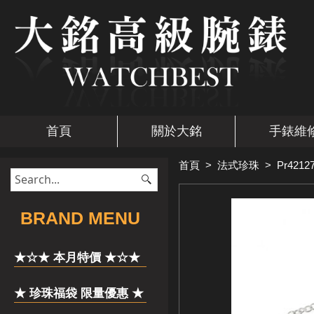
首頁
關於大銘
手錶維
首頁
>
法式珍珠
>
Pr4212
​BRAND MENU
★☆★ 本月特價 ★☆★
★ 珍珠福袋 限量優惠 ★