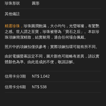
珍珠形狀
圓形
其他備註
精選珍珠，
珍珠圓潤飽滿，大小均勻，光瑩璀璨，有驚艷
之感。世人謂之至寶，珍珠被譽為「寶石之后」。本款珍
珠項鍊簡潔精致，結實耐用，適合任何場合佩戴。
照片中的項鍊扣僅供參考；實際項鍊扣環可能有所不同。
由於電腦螢幕設定不同，圖片顏色可能略有差異，請以實
體顏色為準。由此造成的不便，敬請諒解。
信用卡分3期
​NT$ 1,042
信用卡分6期
NT$ 538