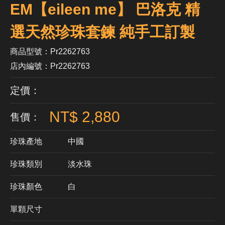
EM【eileen me】 巴洛克 精
選天然珍珠套鍊 純手工訂製
商品型號：Pr2262763
店內編號：Pr2262763
定價：
NT$ 2,880
售價：
珍珠產地
中國
珍珠類別
淡水珠
珍珠顏色
​白
單顆尺寸