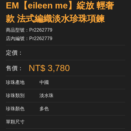
EM【eileen me】綻放 輕奢
款 法式編織淡水珍珠項鍊
商品型號：Pr2262779
店內編號：Pr2262779
定價：
NT$ 3,780
售價：
珍珠產地
中國
珍珠類別
淡水珠
珍珠顏色
​多色
單顆尺寸