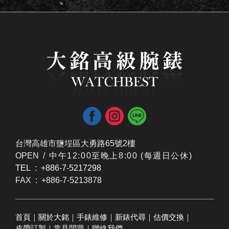
台灣高雄市鹽埕區大勇路65號2樓
OPEN /
​中午12:00至晚上8:00 (每週日公休)
TEL : +886-7-5217298
FAX : +886-7-5213878
首頁
｜
關於大銘
｜
手錶維修
｜
新錶代尋
｜
估價交換
｜
皮帶訂製
｜
常見問題
｜
聯絡我們