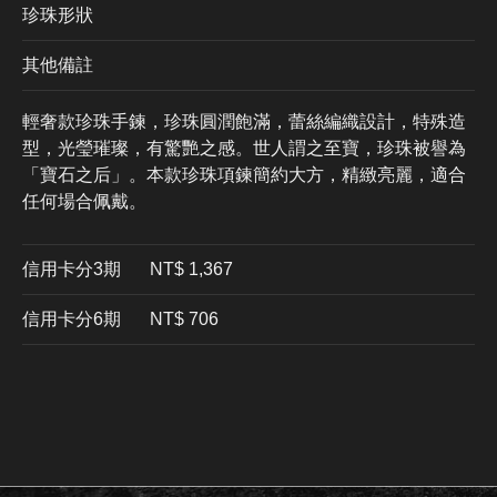
珍珠形狀
其他備註
輕奢款珍珠手鍊，珍珠圓潤飽滿，蕾絲編織設計，特殊造
型，光瑩璀璨，有驚艷之感。世人謂之至寶，珍珠被譽為
「寶石之后」。本款珍珠項鍊簡約大方，精緻亮麗，適合
任何場合佩戴。
信用卡分3期
​NT$ 1,367
信用卡分6期
NT$ 706