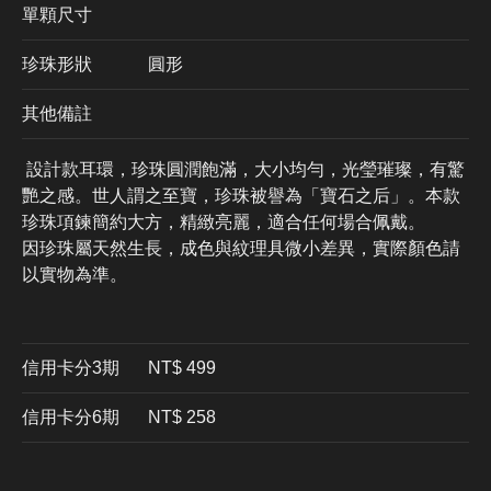
單顆尺寸
珍珠形狀
圓形
其他備註
設計款耳環，珍珠圓潤飽滿，大小均勻，光瑩璀璨，有驚
艷之感。世人謂之至寶，珍珠被譽為「寶石之后」。本款
珍珠項鍊簡約大方，精緻亮麗，適合任何場合佩戴。
因珍珠屬天然生長，成色與紋理具微小差異，實際顏色請
以實物為準。
信用卡分3期
​NT$ 499
信用卡分6期
NT$ 258