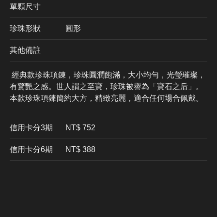
單顆尺寸
珍珠形狀
圓形
其他備註
經典款珍珠項鍊，珍珠圓潤飽滿，大小均勻，光瑩璀璨，
有驚艷之感。世人謂之至寶，珍珠被譽為「寶石之后」。
本款珍珠項鍊簡約大方，精緻亮麗，適合任何場合佩戴。
信用卡分3期
​NT$ 752
信用卡分6期
NT$ 388