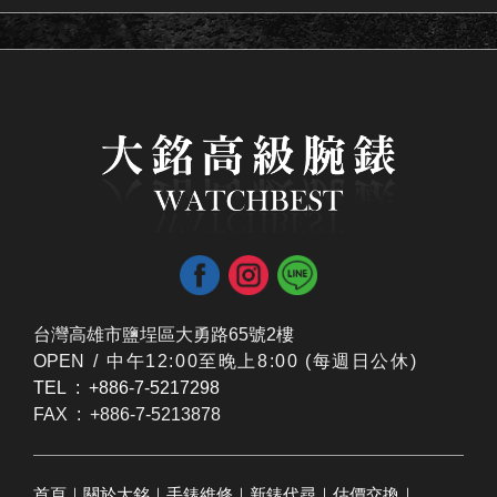
台灣高雄市鹽埕區大勇路65號2樓
OPEN /
​中午12:00至晚上8:00 (每週日公休)
TEL : +886-7-5217298
FAX : +886-7-5213878
首頁
｜
關於大銘
｜
手錶維修
｜
新錶代尋
｜
估價交換
｜