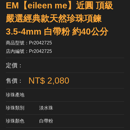
EM【eileen me】近圓 頂級
嚴選經典款天然珍珠項鍊
3.5-4mm 白帶粉 約40公分
商品型號：Pr2042725
店內編號：Pr2042725
定價：
NT$ 2,080
售價：
珍珠產地
珍珠類別
淡水珠
珍珠顏色
​白帶粉