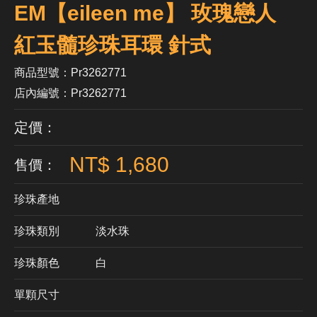
EM【eileen me】 玫瑰戀人
紅玉髓珍珠耳環 針式
商品型號：Pr3262771
店內編號：Pr3262771
定價：
NT$ 1,680
售價：
珍珠產地
珍珠類別
淡水珠
珍珠顏色
​白
單顆尺寸