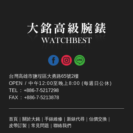
台灣高雄市鹽埕區大勇路65號2樓
OPEN /
​中午12:00至晚上8:00 (每週日公休)
TEL : +886-7-5217298
FAX : +886-7-5213878
首頁
｜
關於大銘
｜
手錶維修
｜
新錶代尋
｜
估價交換
｜
皮帶訂製
｜
常見問題
｜
聯絡我們