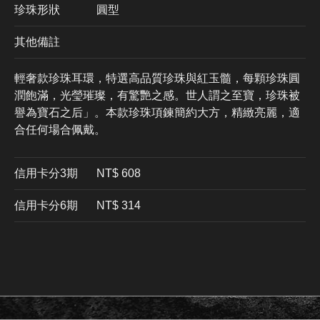
珍珠形狀
圓型
其他備註
輕奢款珍珠耳環，特選高品質珍珠與紅玉髓，每顆珍珠圓
潤飽滿，光瑩璀璨，有驚艷之感。世人謂之至寶，珍珠被
譽為寶石之后」。本款珍珠項鍊簡約大方，精緻亮麗，適
合任何場合佩戴。
信用卡分3期
​NT$ 608
信用卡分6期
NT$ 314