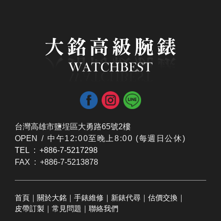
台灣高雄市鹽埕區大勇路65號2樓
OPEN /
​中午12:00至晚上8:00 (每週日公休)
TEL : +886-7-5217298
FAX : +886-7-5213878
首頁
｜
關於大銘
｜
手錶維修
｜
新錶代尋
｜
估價交換
｜
皮帶訂製
｜
常見問題
｜
聯絡我們