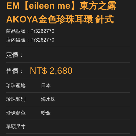
EM【eileen me】東方之露
AKOYA金色珍珠耳環 針式
商品型號：Pr3262770
店內編號：Pr3262770
定價：
NT$ 2,680
售價：
珍珠產地
日本
珍珠類別
海水珠
珍珠顏色
​粉金
單顆尺寸