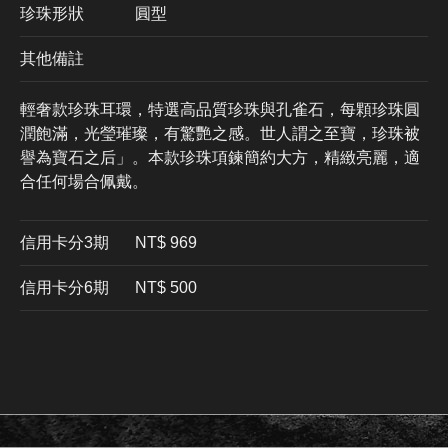
珍珠形狀
圓型
其他備註
輕奢款珍珠耳環，特選高品質珍珠與孔雀石，每顆珍珠圓
潤飽滿，光瑩璀璨，有驚艷之感。世人謂之至寶，珍珠被
譽為寶石之后」。本款珍珠項鍊簡約大方，精緻亮麗，適
合任何場合佩戴。
信用卡分3期
​NT$ 969
信用卡分6期
NT$ 500