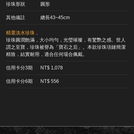
珍珠形狀
圓形
其他備註
總長43~45cm
精選淡水珍珠，
珍珠圓潤飽滿，大小均勻，光瑩璀璨，有驚艷之感。世人
謂之至寶，珍珠被譽為「寶石之后」。本款珍珠項鏈簡潔
精致，結實耐用，適合任何場合佩戴。
信用卡分3期
​NT$ 1,078
信用卡分6期
NT$ 556