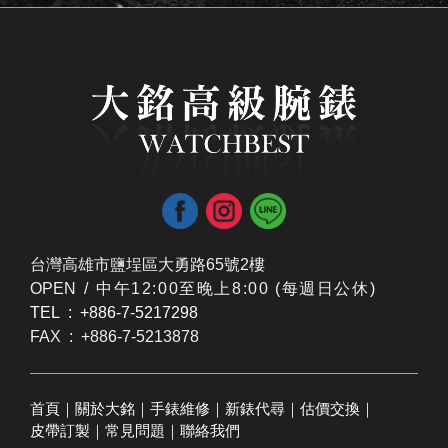
台灣高雄市鹽埕區大勇路65號2樓
OPEN /
​中午12:00至晚上8:00 (每週日公休)
TEL : +886-7-5217298
FAX : +886-7-5213878
首頁
｜
關於大銘
｜
手錶維修
｜
新錶代尋
｜
估價交換
｜
皮帶訂製
｜
常見問題
｜
聯絡我們