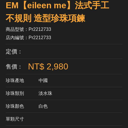
EM【eileen me】法式手工
不規則 造型珍珠項鍊
商品型號：Pr2212733
店內編號：Pr2212733
定價：
NT$ 2,980
售價：
珍珠產地
中國
珍珠類別
淡水珠
珍珠顏色
​白色
單顆尺寸