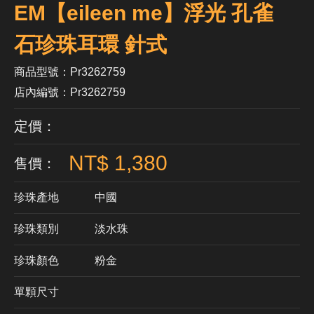
EM【eileen me】浮光 孔雀
石珍珠耳環 針式
商品型號：Pr3262759
店內編號：Pr3262759
定價：
NT$ 1,380
售價：
珍珠產地
中國
珍珠類別
淡水珠
珍珠顏色
​粉金
單顆尺寸