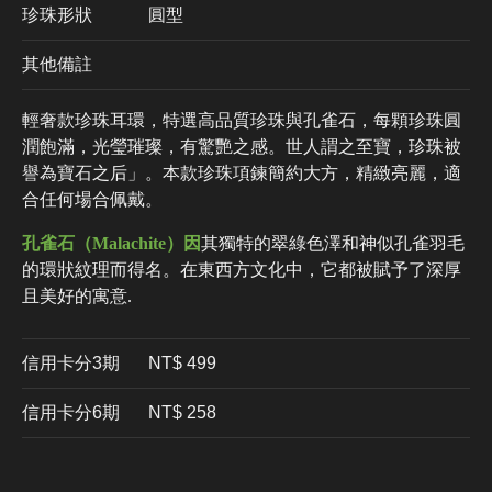
珍珠形狀
圓型
其他備註
輕奢款珍珠耳環，特選高品質珍珠與孔雀石，每顆珍珠圓
潤飽滿，光瑩璀璨，有驚艷之感。世人謂之至寶，珍珠被
譽為寶石之后」。本款珍珠項鍊簡約大方，精緻亮麗，適
合任何場合佩戴。
孔雀石（Malachite）因
其獨特的翠綠色澤和神似孔雀羽毛
的環狀紋理而得名。在東西方文化中，它都被賦予了深厚
且美好的寓意.
信用卡分3期
​NT$ 499
信用卡分6期
NT$ 258