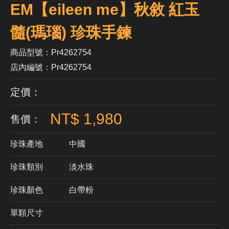
EM【eileen me】秋敘 紅玉
髓(瑪瑙) 珍珠手鍊
商品型號：Pr4262754
店內編號：Pr4262754
定價：
NT$ 1,980
售價：
珍珠產地
中國
珍珠類別
淡水珠
珍珠顏色
​白帶粉
單顆尺寸