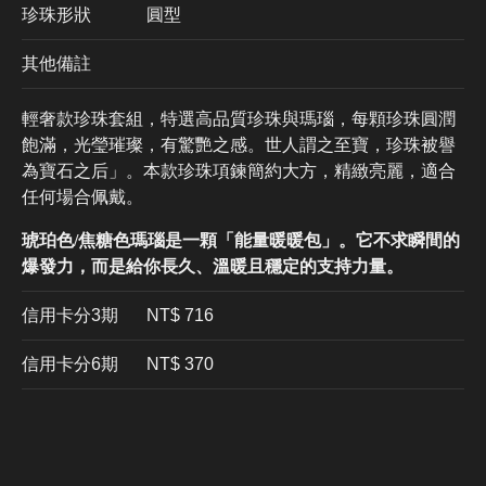
珍珠形狀
圓型
其他備註
輕奢款珍珠套組，特選高品質珍珠與瑪瑙，每顆珍珠圓潤
飽滿，光瑩璀璨，有驚艷之感。世人謂之至寶，珍珠被譽
為寶石之后」。本款珍珠項鍊簡約大方，精緻亮麗，適合
任何場合佩戴。
琥珀色/焦糖色瑪瑙是一顆「能量暖暖包」。它不求瞬間的
爆發力，而是給你長久、溫暖且穩定的支持力量。
信用卡分3期
​NT$ 716
信用卡分6期
NT$ 370