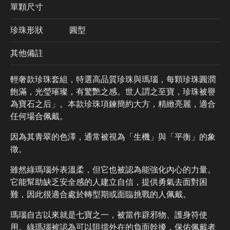
單顆尺寸
珍珠形狀
圓型
其他備註
輕奢款珍珠套組，特選高品質珍珠與瑪瑙，每顆珍珠圓潤
飽滿，光瑩璀璨，有驚艷之感。世人謂之至寶，珍珠被譽
為寶石之后」。本款珍珠項鍊簡約大方，精緻亮麗，適合
任何場合佩戴。
因為其青翠的色澤，通常被視為「生機」與「平衡」的象
徵。
雖然綠瑪瑙外表溫柔，但它也被認為能強化內心的力量。
它能幫助缺乏安全感的人建立自信，提供勇氣去面對困
難，因此很適合處於轉型期或面臨挑戰的人佩戴。
瑪瑙自古以來就是七寶之一，被當作辟邪物、護身符使
用。綠瑪瑙被認為可以阻擋外在的負面幹擾，保佑佩戴者