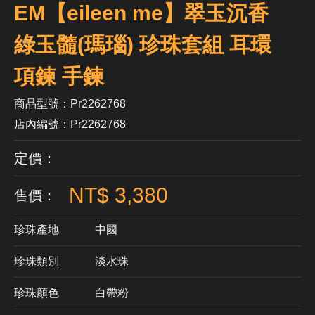
EM【eileen me】翠玉沉香
綠玉髓(瑪瑙) 珍珠套組 耳環
項鍊 手鍊
商品型號：Pr2262768
店內編號：Pr2262768
定價：
NT$ 3,380
售價：
珍珠產地
中國
珍珠類別
淡水珠
珍珠顏色
​白帶粉