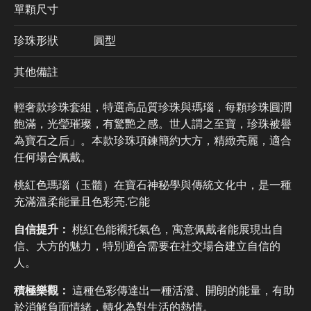
單顆尺寸
珍珠形狀
圓型
其他備註
輕奢款珍珠套組，特選高品質珍珠與瑪瑙，每顆珍珠圓潤
飽滿，光瑩璀璨，有驚艷之感。世人謂之至寶，珍珠被譽
為寶石之后」。本款珍珠項鍊簡約大方，精緻亮麗，適合
任何場合佩戴。
桃紅色瑪瑙（玉髓）在寶石神秘學與傳統文化中，是一種
充滿溫柔能量且色彩亮.它能
自信提升：
桃紅色能襯托氣色，寓意佩戴者能展現出自
信、大方的魅力，特別適合需要在社交場合建立自信的
人。
積極樂觀：
這種色彩傳達出一種活潑、開朗的能量，有助
於消解負面情緒，轉化為對生活的熱情。