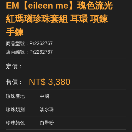
EM【eileen me】瑰色流光
紅瑪瑙珍珠套組 耳環 項鍊
手鍊
商品型號：Pr2262767
店內編號：Pr2262767
定價：
NT$ 3,380
售價：
珍珠產地
中國
珍珠類別
淡水珠
珍珠顏色
​白帶粉