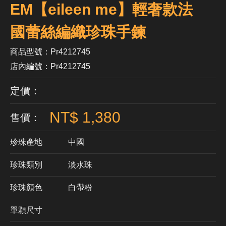
EM【eileen me】輕奢款法
國蕾絲編織珍珠手鍊
商品型號：Pr4212745
店內編號：Pr4212745
定價：
NT$ 1,380
售價：
珍珠產地
中國
珍珠類別
淡水珠
珍珠顏色
​白帶粉
單顆尺寸