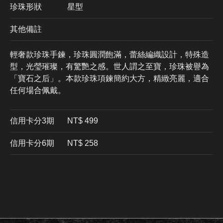
珍珠形狀
星型
其他備註
輕奢款珍珠手鍊，珍珠圓潤飽滿，蕾絲編織設計，特殊造
型，光瑩璀璨，有驚艷之感。世人謂之至寶，珍珠被譽為
「寶石之后」。本款珍珠項鍊簡約大方，精緻亮麗，適合
任何場合佩戴。
信用卡分3期
​NT$ 499
信用卡分6期
NT$ 258