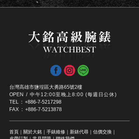
台灣高雄市鹽埕區大勇路65號2樓
OPEN /
​中午12:00至晚上8:00 (每週日公休)
TEL : +886-7-5217298
FAX : +886-7-5213878
首頁
｜
關於大銘
｜
手錶維修
｜
新錶代尋
｜
估價交換
｜
皮帶訂製
｜
常見問題
｜
聯絡我們