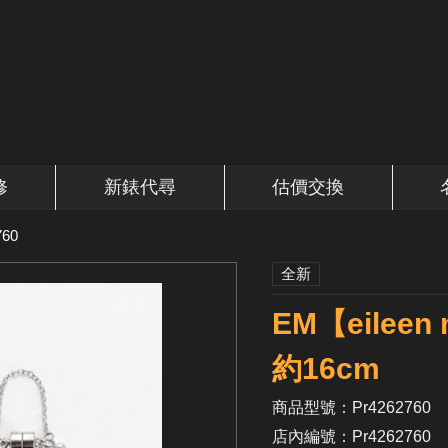
修
新錶代尋
估價交換
760
全新
EM【eile
約16cm
商品型號：Pr4262760
店內編號：Pr4262760