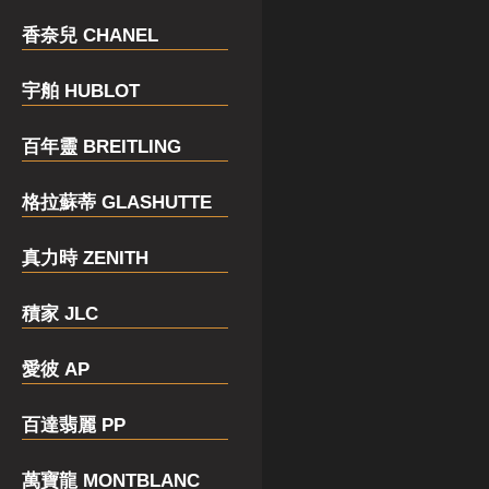
香奈兒 CHANEL
宇舶 HUBLOT
百年靈 BREITLING
格拉蘇蒂 GLASHUTTE
真力時 ZENITH
積家 JLC
愛彼 AP
百達翡麗 PP
萬寶龍 MONTBLANC