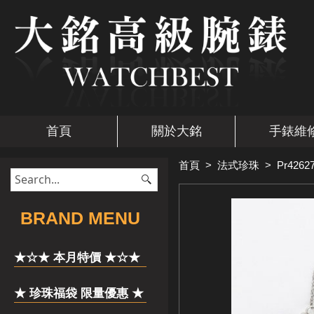
首頁
關於大銘
手錶維
首頁
>
法式珍珠
>
Pr4262
​BRAND MENU
★☆★ 本月特價 ★☆★
★ 珍珠福袋 限量優惠 ★