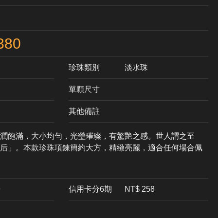
380
珍珠類別
淡水珠
單顆尺寸
其他備註
潤飽滿，大小均勻，光瑩璀璨，有驚艷之感。世人謂之至
后」。本款珍珠項鍊簡約大方，精緻亮麗，適合任何場合佩
9
信用卡分6期
NT$ 258