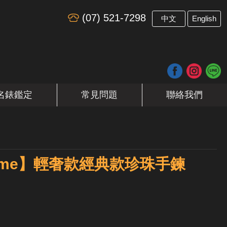
(07) 521-7298
​
中文
English
名錶鑑定
常見問題
聯絡我們
en me】輕奢款經典款珍珠手鍊