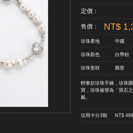
定價：
NT$ 1,
售價：
珍珠產地
中國
珍珠顏色
​白帶粉
珍珠形狀
圓形
輕奢款珍珠手鍊，珍珠圓
寶，珍珠被譽為「寶石之
戴。
信用卡分3期
​NT$ 49