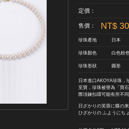
定價：
NT$ 30
售價：
珍珠產地
日本
珍珠顏色
​白色粉
珍珠形狀
圓形
日本進口AKOYA珍珠
至寶，珍珠被譽為「寶石
際項鍊扣環可能有所不同
日ざかりの芙蓉に蝶の来
ひざかりの ふようにち