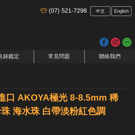
(07) 521-7298
​
中文
English
名錶鑑定
常見問題
聯絡我們
進口 AKOYA極光 8-8.5mm 稀
珠 海水珠 白帶淡粉紅色調