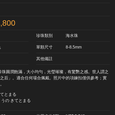
,800
珍珠類別
海水珠
色
單顆尺寸
8-8.5mm
其他備註
，珍珠圓潤飽滿，大小均勻，光瑩璀璨，有驚艷之感。世人謂之
之后」。適合任何場合佩戴。照片中的項鍊扣僅供參考；實
。
てとまる
ょうの きてとまる