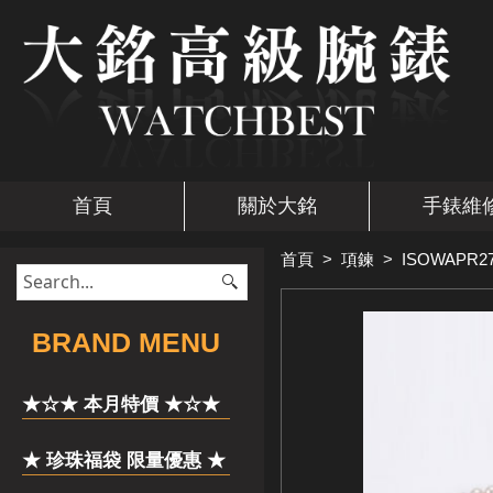
首頁
關於大銘
手錶維
首頁
>
項鍊
>
ISOWAPR2
​BRAND MENU
★☆★ 本月特價 ★☆★
★ 珍珠福袋 限量優惠 ★