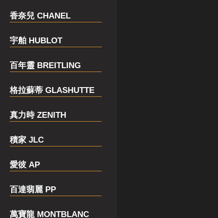
香奈兒 CHANEL
宇舶 HUBLOT
百年靈 BREITLING
格拉蘇蒂 GLASHUTTE
真力時 ZENITH
積家 JLC
愛彼 AP
百達翡麗 PP
萬寶龍 MONTBLANC