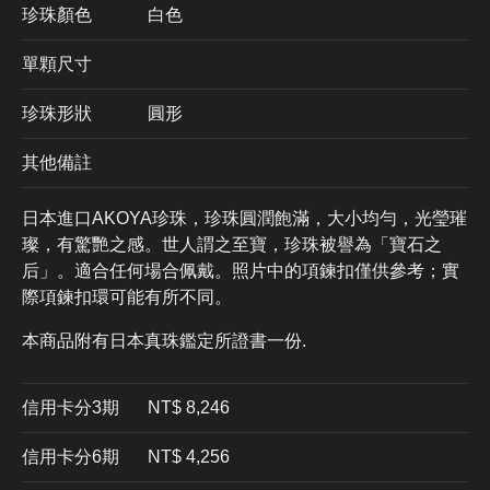
珍珠顏色
​白色
單顆尺寸
珍珠形狀
圓形
其他備註
日本進口AKOYA珍珠，珍珠圓潤飽滿，大小均勻，光瑩璀
璨，有驚艷之感。世人謂之至寶，珍珠被譽為「寶石之
后」。適合任何場合佩戴。照片中的項鍊扣僅供參考；實
際項鍊扣環可能有所不同。
本商品附有日本真珠鑑定所證書一份.
信用卡分3期
​NT$ 8,246
信用卡分6期
NT$ 4,256