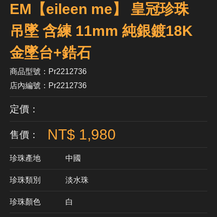
EM【eileen me】 皇冠珍珠
吊墜 含練 11mm 純銀鍍18K
金墜台+鋯石
商品型號：Pr2212736
店內編號：Pr2212736
定價：
NT$ 1,980
售價：
珍珠產地
中國
珍珠類別
淡水珠
珍珠顏色
​白