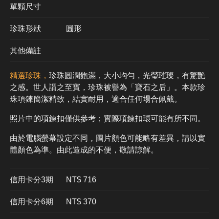
單顆尺寸
珍珠形狀
圓形
其他備註
精選珍珠，
珍珠圓潤飽滿，大小均勻，光瑩璀璨，有驚艷
之感。世人謂之至寶，珍珠被譽為「寶石之后」。本款珍
珠項鍊簡潔精致，結實耐用，適合任何場合佩戴。
照片中的項鍊扣僅供參考；實際項鍊扣環可能有所不同。
由於電腦螢幕設定不同，圖片顏色可能略有差異，請以實
體顏色為準。由此造成的不便，敬請諒解。
信用卡分3期
​NT$ 716
信用卡分6期
NT$ 370