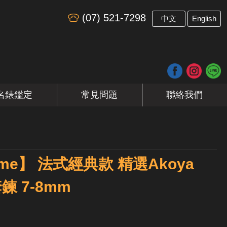
(07) 521-7298
​
中文
English
名錶鑑定
常見問題
聯絡我們
n me】 法式經典款 精選Akoya
 7-8mm