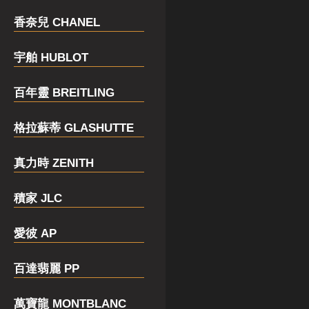
香奈兒 CHANEL
宇舶 HUBLOT
百年靈 BREITLING
格拉蘇蒂 GLASHUTTE
真力時 ZENITH
積家 JLC
愛彼 AP
百達翡麗 PP
萬寶龍 MONTBLANC