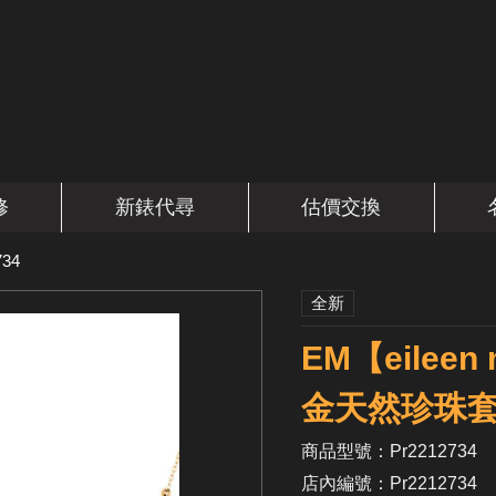
修
新錶代尋
估價交換
734
全新
EM【eilee
金天然珍珠套鍊
商品型號：Pr2212734
店內編號：Pr2212734