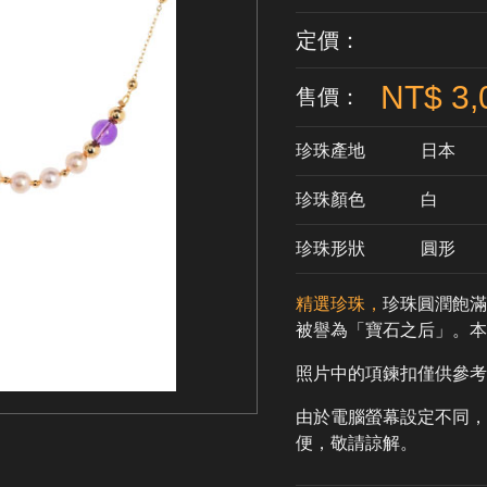
定價：
NT$ 3,
售價：
珍珠產地
日本
珍珠顏色
​白
珍珠形狀
圓形
精選珍珠，
珍珠圓潤飽滿
被譽為「寶石之后」。
照片中的項鍊扣僅供參考
由於電腦螢幕設定不同，
便，敬請諒解。