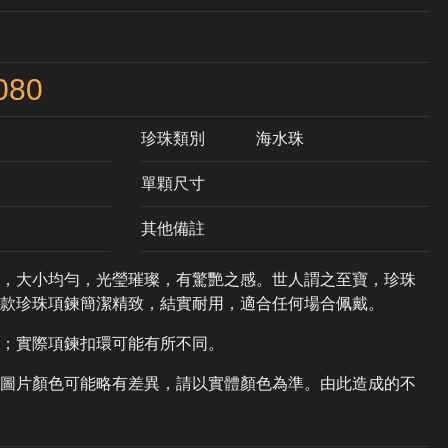
080
珍珠類別
海水珠
單顆尺寸
其他備註
，大小均勻，光瑩璀璨，有驚艷之感。世人謂之至寶，珍珠
本款珍珠項鍊簡潔精致，結實耐用，適合任何場合佩戴。
；實際項鍊扣環可能有所不同。
圖片顏色可能略有差異，請以實體顏色為準。由此造成的不