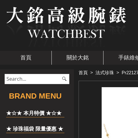
首頁
關於大銘
手錶維
首頁
>
法式珍珠
>
Pr2212
​BRAND MENU
★☆★ 本月特價 ★☆★
★ 珍珠福袋 限量優惠 ★