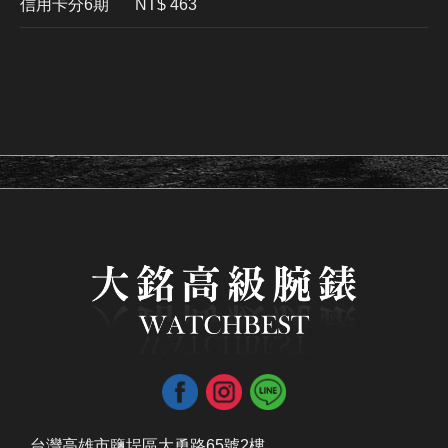
信用卡分6期
NT$ 463
台灣高雄市鹽埕區大勇路65號2樓