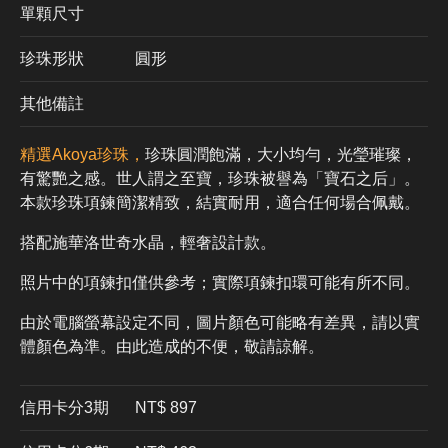
單顆尺寸
珍珠形狀
圓形
其他備註
精選Akoya珍珠，
珍珠圓潤飽滿，大小均勻，光瑩璀璨，
有驚艷之感。世人謂之至寶，珍珠被譽為「寶石之后」。
本款珍珠項鍊簡潔精致，結實耐用，適合任何場合佩戴。
搭配施華洛世奇水晶，輕奢設計款。
照片中的項鍊扣僅供參考；實際項鍊扣環可能有所不同。
由於電腦螢幕設定不同，圖片顏色可能略有差異，請以實
體顏色為準。由此造成的不便，敬請諒解。
信用卡分3期
​NT$ 897