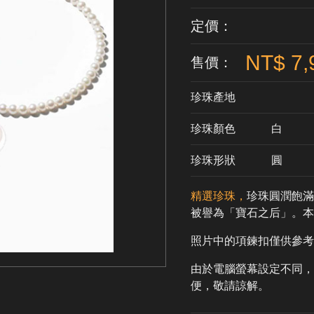
定價：
NT$ 7,
售價：
珍珠產地
珍珠顏色
​白
珍珠形狀
圓
精選珍珠，
珍珠圓潤飽滿
被譽為「寶石之后」。
照片中的項鍊扣僅供參考
由於電腦螢幕設定不同，
便，敬請諒解。