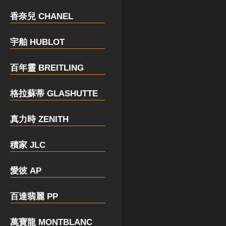
香奈兒 CHANEL
宇舶 HUBLOT
百年靈 BREITLING
格拉蘇蒂 GLASHUTTE
真力時 ZENITH
積家 JLC
愛彼 AP
百達翡麗 PP
萬寶龍 MONTBLANC