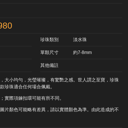
980
珍珠類別
淡水珠
單顆尺寸
約7-8mm
其他備註
，大小均勻，光瑩璀璨，有驚艷之感。世人謂之至寶，珍珠
本款珍珠適合任何場合佩戴。
；實際項鍊扣環可能有所不同。
圖片顏色可能略有差異，請以實體顏色為準。由此造成的不