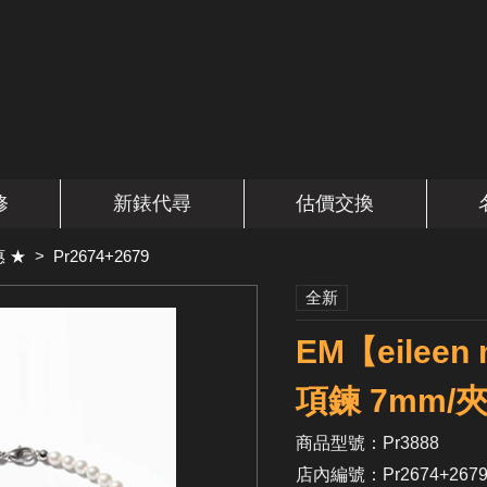
修
新錶代尋
估價交換
 ★
>
Pr2674+2679
全新
EM【eile
項鍊 7mm/
商品型號：Pr3888
店內編號：Pr2674+267