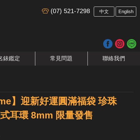
(07) 521-7298
​
中文
English
名錶鑑定
常見問題
聯絡我們
en me】迎新好運圓滿福袋 珍珠
夾式耳環 8mm 限量發售
9