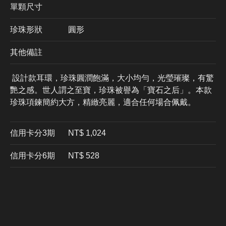
單顆尺寸
珍珠形狀
圓形
其他備註
設計款耳環，珍珠圓潤飽滿，大小均勻，光瑩璀璨，有驚
艷之感。世人謂之至寶，珍珠被譽為「寶石之后」。本款
珍珠項鍊簡約大方，精緻亮麗，適合任何場合佩戴。
信用卡分3期
​NT$ 1,024
信用卡分6期
NT$ 528