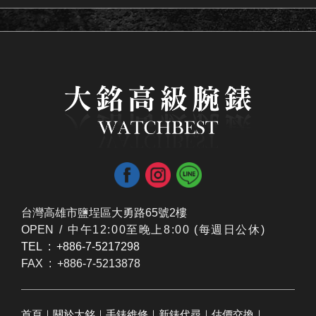
台灣高雄市鹽埕區大勇路65號2樓
OPEN /
​中午12:00至晚上8:00 (每週日公休)
TEL : +886-7-5217298
FAX : +886-7-5213878
首頁
｜
關於大銘
｜
手錶維修
｜
新錶代尋
｜
估價交換
｜