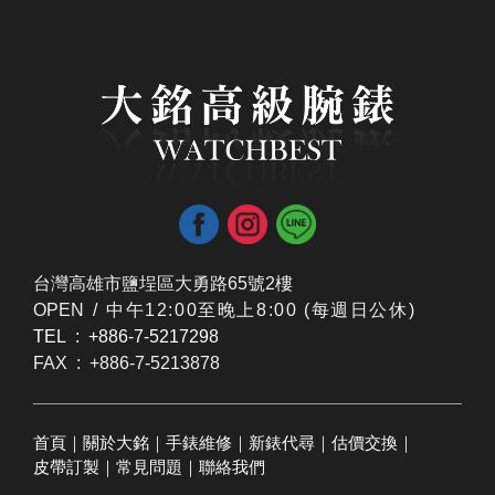
台灣高雄市鹽埕區大勇路65號2樓
OPEN /
​中午12:00至晚上8:00 (每週日公休)
TEL : +886-7-5217298
FAX : +886-7-5213878
首頁
｜
關於大銘
｜
手錶維修
｜
新錶代尋
｜
估價交換
｜
皮帶訂製
｜
常見問題
｜
聯絡我們