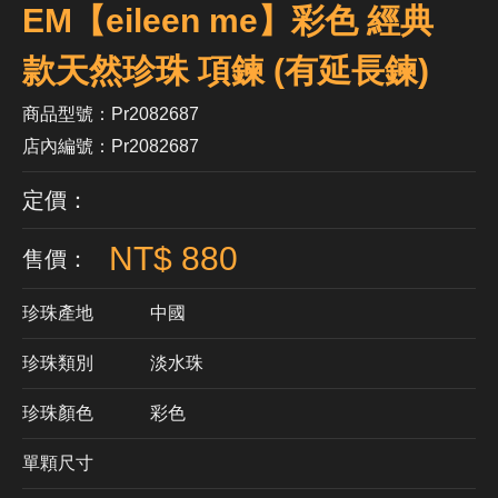
EM【eileen me】彩色 經典
款天然珍珠 項鍊 (有延長鍊)
商品型號：Pr2082687
店內編號：Pr2082687
定價：
NT$ 880
售價：
珍珠產地
中國
珍珠類別
淡水珠
珍珠顏色
​彩色
單顆尺寸