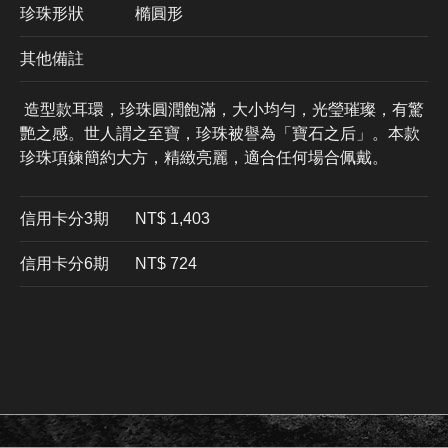
珍珠形狀
橢圓形
其他備註
造型款耳環，珍珠圓潤飽滿，大小均勻，光瑩璀璨，有驚
艷之感。世人謂之至寶，珍珠被譽為「寶石之后」。本款
珍珠項鍊簡約大方，精緻亮麗，適合任何場合佩戴。
信用卡分3期
​NT$ 1,403
信用卡分6期
NT$ 724