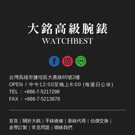
台灣高雄市鹽埕區大勇路65號2樓
OPEN /
​中午12:00至晚上8:00 (每週日公休)
TEL : +886-7-5217298
FAX : +886-7-5213878
首頁
｜
關於大銘
｜
手錶維修
｜
新錶代尋
｜
估價交換
｜
皮帶訂製
｜
常見問題
｜
聯絡我們