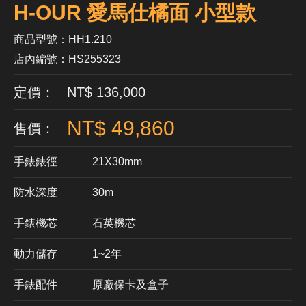
H-OUR 愛馬仕橘面 小型款
商品型號：HH1.210
店內編號：HS255323
定價： NT$ 136,000
NT$ 49,860
售價：
手錶錶徑
21X30mm
防水深度
30m
手錶機芯
​石英機芯
動力儲存
1~2年
手錶配件
原廠保卡及盒子