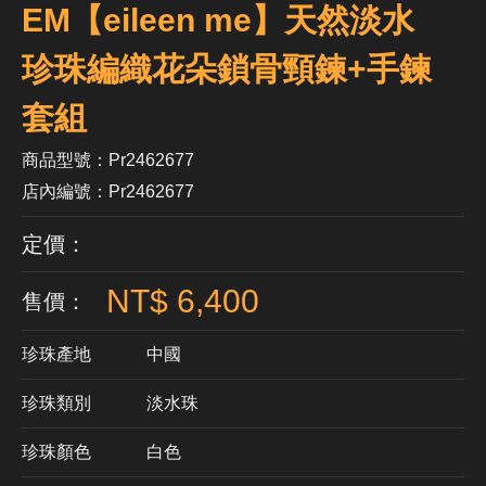
EM【eileen me】天然淡水
珍珠編織花朵鎖骨頸鍊+手鍊
套組
商品型號：Pr2462677
店內編號：Pr2462677
定價：
NT$ 6,400
售價：
珍珠產地
中國
珍珠類別
淡水珠
珍珠顏色
​白色