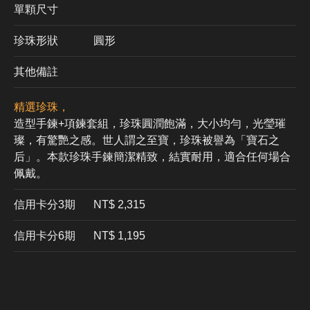
單顆尺寸
珍珠形狀
圓形
其他備註
精選珍珠，
造型手鍊+項鍊套組，珍珠圓潤飽滿，大小均勻，光瑩璀
璨，有驚艷之感。世人謂之至寶，珍珠被譽為「寶石之
后」。本款珍珠手鍊簡潔精致，結實耐用，適合任何場合
佩戴。
信用卡分3期
​NT$ 2,315
信用卡分6期
NT$ 1,195