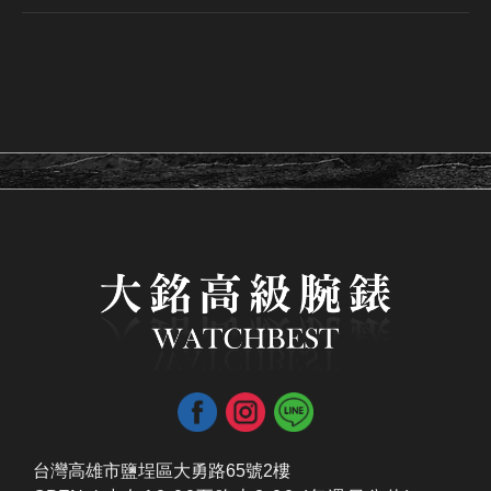
台灣高雄市鹽埕區大勇路65號2樓