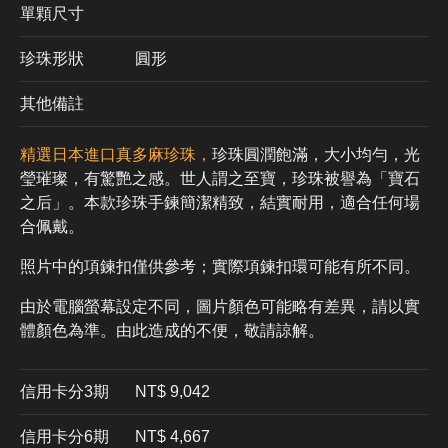
單顆尺寸
珍珠形狀
圓形
其他備註
精選日本進口真多麻珍珠，
珍珠圓潤飽滿，大小均勻，光
瑩璀璨，有驚艷之感。世人謂之至寶，珍珠被譽為「寶石
之后」。本款珍珠手鍊簡潔精致，結實耐用，適合任何場
合佩戴。
照片中的項鍊扣僅供參考；實際項鍊扣環可能有所不同。
由於電腦螢幕設定不同，圖片顏色可能略有差異，請以實
體顏色為準。由此造成的不便，敬請諒解。
信用卡分3期
​NT$ 9,042
信用卡分6期
NT$ 4,667