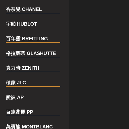
香奈兒 CHANEL
宇舶 HUBLOT
百年靈 BREITLING
格拉蘇蒂 GLASHUTTE
真力時 ZENITH
積家 JLC
愛彼 AP
百達翡麗 PP
萬寶龍 MONTBLANC