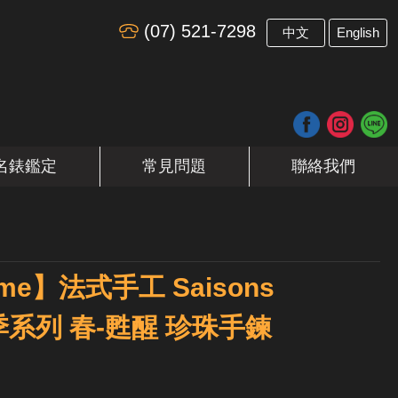
(07) 521-7298
​
中文
English
名錶鑑定
常見問題
聯絡我們
 me】法式手工 Saisons
-四季系列 春-甦醒 珍珠手鍊