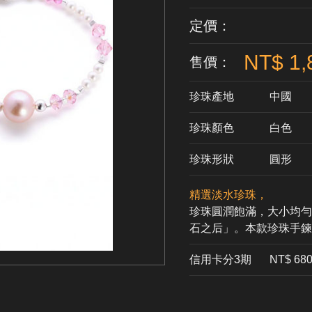
定價：
NT$ 1,
售價：
珍珠產地
中國
珍珠顏色
​白色
珍珠形狀
圓形
精選淡水珍珠，
珍珠圓潤飽滿，大小均勻
石之后」。本款珍珠手
信用卡分3期
​NT$ 68