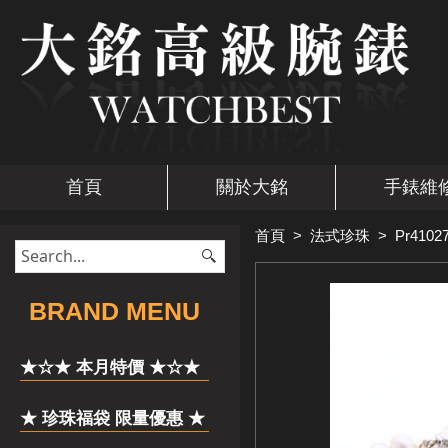
首頁
關於大銘
手錶維
首頁
>
法式珍珠
>
Pr4102
​BRAND MENU
★☆★ 本月特價 ★☆★
★ 珍珠福袋 限量優惠 ★