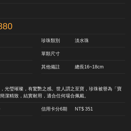
880
珍珠類別
淡水珠
單顆尺寸
其他備註
總長16~18cm
，光瑩璀璨，有驚艷之感。世人謂之至寶，珍珠被譽為「寶
鍊簡潔精致，結實耐用，適合任何場合佩戴。
0
信用卡分6期
NT$ 351