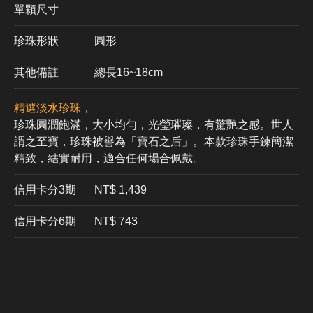
單顆尺寸
珍珠形狀
圓形
其他備註
總長16~18cm
精選淡水珍珠，
珍珠圓潤飽滿，大小均勻，光瑩璀璨，有驚艷之感。世人
謂之至寶，珍珠被譽為「寶石之后」。本款珍珠手鍊簡潔
精致，結實耐用，適合任何場合佩戴。
信用卡分3期
​NT$ 1,439
信用卡分6期
NT$ 743