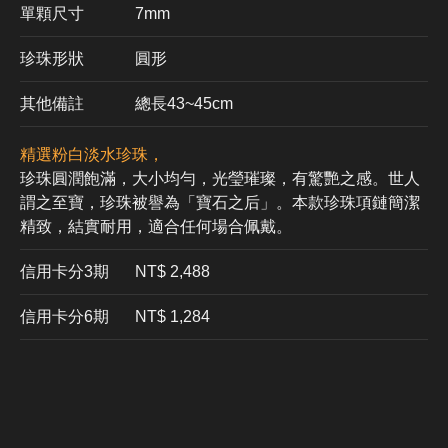
單顆尺寸
7mm
珍珠形狀
圓形
其他備註
總長43~45cm
精選粉白淡水珍珠，
珍珠圓潤飽滿，大小均勻，光瑩璀璨，有驚艷之感。世人
謂之至寶，珍珠被譽為「寶石之后」。本款珍珠項鏈簡潔
精致，結實耐用，適合任何場合佩戴。
信用卡分3期
​NT$ 2,488
信用卡分6期
NT$ 1,284