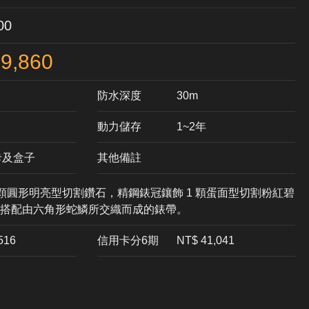
00
9,860
防水深度
30m
動力儲存
1~2年
卡及盒子
其他備註
 顆圓形明亮型切割鑽石，精鋼錶冠鑲飾 1 顆蛋面型切割粉紅碧
搭配由六角形蛇鱗所交織而成的錶帶。
,516
信用卡分6期
NT$ 41,041