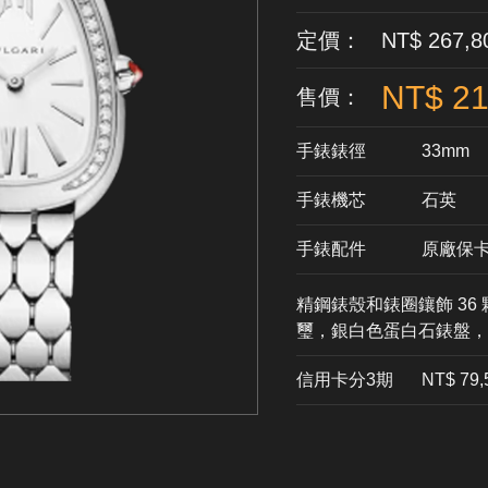
定價： NT$ 267,8
NT$ 21
售價：
手錶錶徑
33mm
手錶機芯
​石英
手錶配件
原廠保
精鋼錶殼和錶圈鑲飾 36
璽，銀白色蛋白石錶盤，
信用卡分3期
​NT$ 79