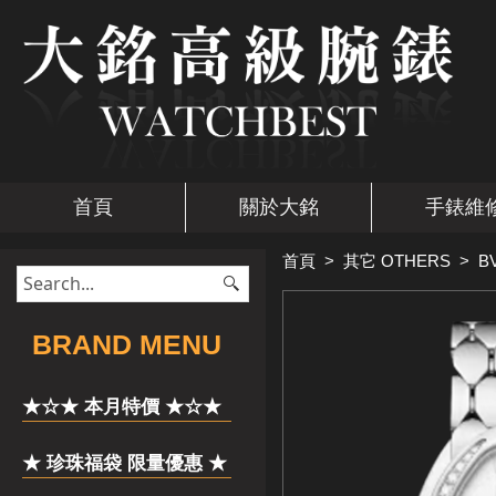
首頁
關於大銘
手錶維
首頁
>
其它 OTHERS
>
B
​BRAND MENU
★☆★ 本月特價 ★☆★
★ 珍珠福袋 限量優惠 ★