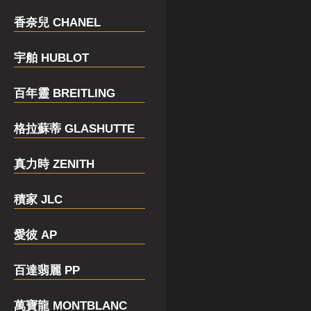
香奈兒 CHANEL
宇舶 HUBLOT
百年靈 BREITLING
格拉蘇蒂 GLASHUTTE
真力時 ZENITH
積家 JLC
愛彼 AP
百達翡麗 PP
萬寶龍 MONTBLANC