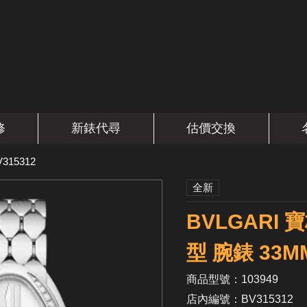
修
新錶代尋
估價交換
V315312
全新
BVLGARI 寶格
型 腕錶 33M
商品型號：103949
店內編號：BV315312