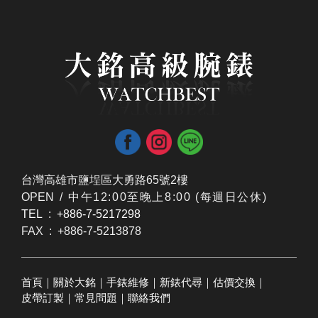
台灣高雄市鹽埕區大勇路65號2樓
OPEN /
​中午12:00至晚上8:00 (每週日公休)
TEL : +886-7-5217298
FAX : +886-7-5213878
首頁
｜
關於大銘
｜
手錶維修
｜
新錶代尋
｜
估價交換
｜
皮帶訂製
｜
常見問題
｜
聯絡我們