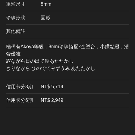
單顆尺寸
8mm
珍珠形狀
圓形
其他備註
極稀有Akoya等級，8mm珍珠搭配k金墜台，小鑽點綴，清
奢優雅
霧ながら日の出て湖あたたかし
きりながら ひのでてみずうみ あたたかし
信用卡分3期
​NT$ 5,714
信用卡分6期
NT$ 2,949