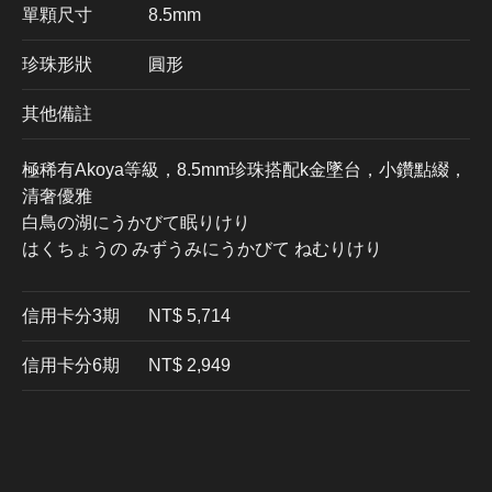
單顆尺寸
8.5mm
珍珠形狀
圓形
其他備註
極稀有Akoya等級，8.5mm珍珠搭配k金墜台，小鑽點綴，
清奢優雅
白鳥の湖にうかびて眠りけり
はくちょうの みずうみにうかびて ねむりけり
信用卡分3期
​NT$ 5,714
信用卡分6期
NT$ 2,949