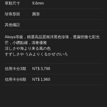
單顆尺寸
9.6mm
珍珠形狀
圓形
其他備註
Akoya等級，精選高品質南洋黑色珍珠，透漏些微七彩光
芒，小鑽點綴，清奢優雅
涼しさや海より来る風の色
すずしさや うみよりくるかぜ のいろ
信用卡分3期
​NT$ 3,798
信用卡分6期
NT$ 1,960