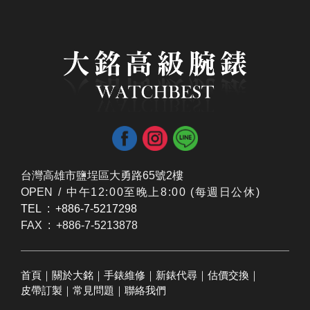
台灣高雄市鹽埕區大勇路65號2樓
OPEN /
​中午12:00至晚上8:00 (每週日公休)
TEL : +886-7-5217298
FAX : +886-7-5213878
首頁
｜
關於大銘
｜
手錶維修
｜
新錶代尋
｜
估價交換
｜
皮帶訂製
｜
常見問題
｜
聯絡我們